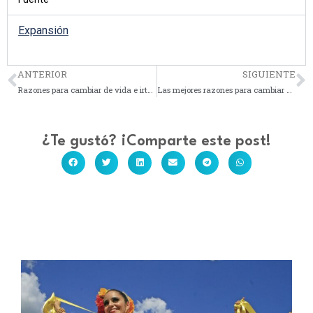
Expansión
ANTERIOR
SIGUIENTE
Previo
N
Razones para cambiar de vida e irte a vivir a Tulum
Las mejores razones para cambiar de vida e irte a vivir a Tulum
¿Te gustó? ¡Comparte este post!