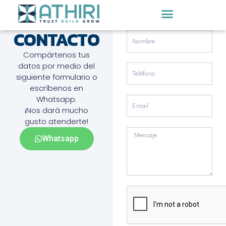
Ir
al
CONTACTO
Nombre
contenido
Compártenos tus
datos por medio del
Teléfono
siguiente formulario o
escríbenos en
Whatsapp.
Email
¡Nos dará mucho
gusto atenderte!
Mensaje
Whatsapp