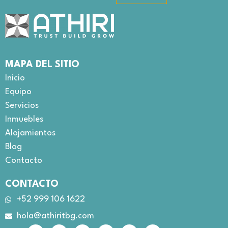
MAPA DEL SITIO
Inicio
Equipo
Servicios
Inmuebles
Alojamientos
Blog
Contacto
CONTACTO
+52 999 106 1622
hola@athiritbg.com
F
I
Y
L
W