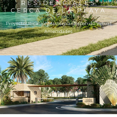
RESIDENCIALES
CERCA DE LA PLAYA
Proyecto
Ubicación
Masterplan
Recorrido Virtual
Amenidades