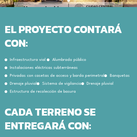
EL PROYECTO CONTARÁ
CON:
Infraestructura vial
Alumbrado público
Instalaciones eléctricas subterráneas
Privadas con casetas de acceso y barda perimetral
Banquetas
Drenaje pluvial
Sistema de vigilancia
Drenaje pluvial
Estructura de recolección de basura
CADA TERRENO SE
ENTREGARÁ CON: