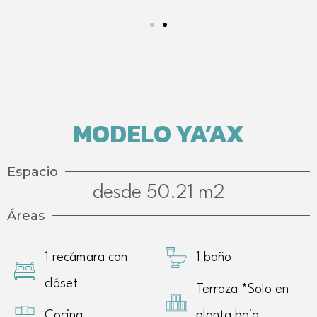
MODELO YA’AX
Espacio
desde 50.21 m2
Áreas
1 recámara con
1 baño
clóset
Terraza *Solo en
Cocina
planta baja