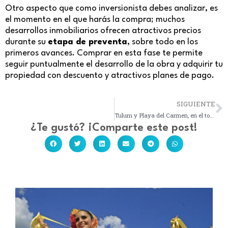
Otro aspecto que como inversionista debes analizar, es
el momento en el que harás la compra; muchos
desarrollos inmobiliarios ofrecen atractivos precios
durante su
etapa de preventa
, sobre todo en los
primeros avances. Comprar en esta fase te permite
seguir puntualmente el desarrollo de la obra y adquirir tu
propiedad con descuento y atractivos planes de pago.
SIGUIENTE
N
Tulum y Playa del Carmen, en el top 5 de ciudades para invertir en bienes raíces
¿Te gustó? ¡Comparte este post!